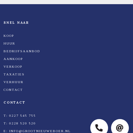
SNEL NAAR
KOOP
HUUR
BEDRIJFSAANBOD
AANKOOP
VERKOOP
TAXATIES
VERHUUR
CONTACT
CONTACT
T:
0227 545 755
T:
0228 520 520
E:
INFO@GROOTNIEUWEBOER.NL