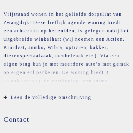
Vrijstaand wonen in het geliefde dorpslint van
Zwaagdijk! Deze lieflijk ogende woning biedt
een achtertuin op het zuiden, is gelegen nabij het
uitgebreide winkelhart (wij noemen een Action,
Kruidvat, Jumbo, Wibra, opticien, bakker,
dierenspeciaalzaak, meubelzaak etc.). Via een
eigen brug kun je met meerdere auto’s met gemak
op eigen erf parkeren. De woning biedt 3
slaapkamers op de verdieping, een ruime
woonkamer met open keuken, een bijkeuken met
cv-opstelling, toilet, badkamer met douche en
Lees de volledige omschrijving
wastafel. Via het oprijpad komt u bij de ruime
berging en heeft u toegang tot de fraai
Contact
aangelegde achtertuin. Wilt u vrij wonen aan
water? Gevonden! Kijken? Bel dé makelaar voor