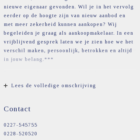
nieuwe eigenaar gevonden. Wil je in het vervolg
eerder op de hoogte zijn van nieuw aanbod en
met meer zekerheid kunnen aankopen? Wij
begeleiden je graag als aankoopmakelaar. In een
vrijblijvend gesprek laten we je zien hoe we het
verschil maken, persoonlijk, betrokken en altijd
in jouw belang.***
Ruimte, comfort en een heerlijke diepe tuin op
een fijne locatie met landelijk uitzicht in
Lees de volledige omschrijving
Wijdenes. Aan de Raadhuisstraat in het geliefde
Wijdenes staat deze verzorgde twee-onder-een-
Contact
kapwoning met carport, aangebouwde bijkeuken,
meerdere bergingen en een verrassend diepe
0227-545755
achtertuin. Een woning die door de jaren heen
0228-520520
met zorg is onderhouden en waar comfortabel