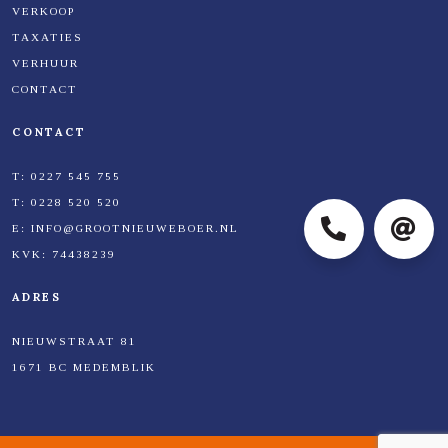
VERKOOP
TAXATIES
VERHUUR
CONTACT
CONTACT
T:
0227 545 755
T:
0228 520 520
E:
INFO@GROOTNIEUWEBOER.NL
KVK:
74438239
0227
info@
ADRES
NIEUWSTRAAT 81
545
1671 BC MEDEMBLIK
755