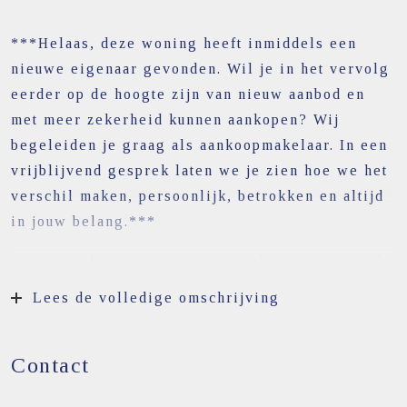
***Helaas, deze woning heeft inmiddels een
nieuwe eigenaar gevonden. Wil je in het vervolg
eerder op de hoogte zijn van nieuw aanbod en
met meer zekerheid kunnen aankopen? Wij
begeleiden je graag als aankoopmakelaar. In een
vrijblijvend gesprek laten we je zien hoe we het
verschil maken, persoonlijk, betrokken en altijd
in jouw belang.***
Vrij uitzicht, rust en ruimte aan het water. Aan de
Nieuwstraat, een idyllisch zijstraatje van de
Lees de volledige omschrijving
Dorpsstraat, staat deze uitstekend onderhouden
twee-onder-een-kapwoning met berging en
Contact
bijkeuken. Een heerlijke woonplek waar water,
groen en ruimte samenkomen en waar u dagelijks