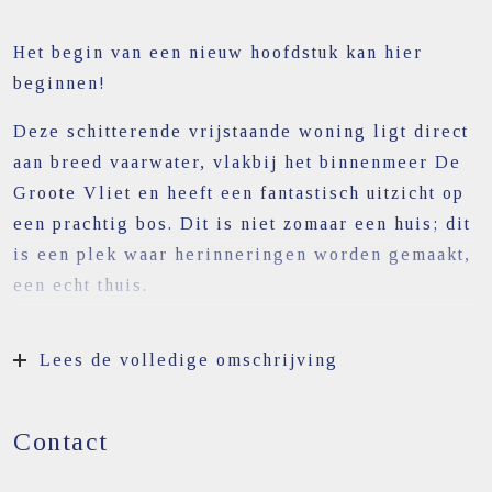
Het begin van een nieuw hoofdstuk kan hier
beginnen!
Deze schitterende vrijstaande woning ligt direct
aan breed vaarwater, vlakbij het binnenmeer De
Groote Vliet en heeft een fantastisch uitzicht op
een prachtig bos. Dit is niet zomaar een huis; dit
is een plek waar herinneringen worden gemaakt,
een echt thuis.
Binnen vind je een slimme indeling die
Lees de volledige omschrijving
meegroeit met elke woonwens of levensfase. Een
slaapkamer met badkamer op de begane grond
biedt nu flexibiliteit als logeerkamer of kantoor,
Contact
maar is later ideaal als gelijkvloerse
woonoplossing. De uitgebouwde heerlijk lichte