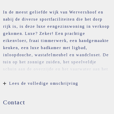
In de meest geliefde wijk van Wervershoof en
nabij de diverse sportfaciliteiten die het dorp
rijk is, is deze luxe eengezinswoning in verkoop
gekomen. Luxe? Zeker! Een prachtige
eikenvloer, fraai timmerwerk, een handgemaakte
keuken, een luxe badkamer met ligbad,
inloopdouche, wastafelmeubel en wandcloset. De
tuin op het zonnige zuiden, het speelveldje
schuin aan de overzijde en het vaarwater aan het
einde van de straat maken het geheel compleet.
Zoals men in de woningmarkt wel zegt, alles
Lees de volledige omschrijving
draait om de locatie en die is hier op de geliefde
Westrand zeker goed. Deze zijstraat op de
Contact
Matjador is eigenlijk wel de mooiste doordat
deze uitwaaiert. De woning biedt verder 3