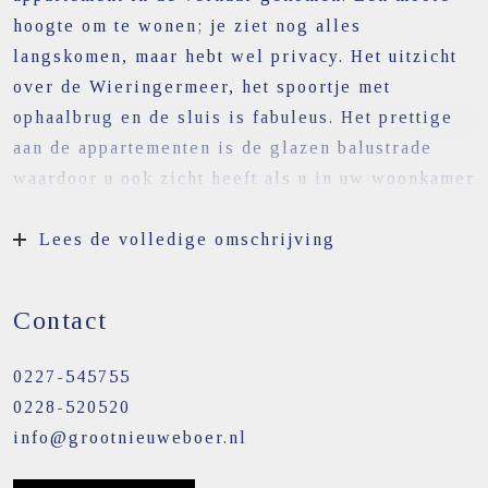
hoogte om te wonen; je ziet nog alles
langskomen, maar hebt wel privacy. Het uitzicht
over de Wieringermeer, het spoortje met
ophaalbrug en de sluis is fabuleus. Het prettige
aan de appartementen is de glazen balustrade
waardoor u ook zicht heeft als u in uw woonkamer
zit. Qua bezonning is dit appartement ook heel
goed, de middagzon heeft u tot ondergang op uw
Lees de volledige omschrijving
riante balkon van 24 m². Het wordt wel vaker
geroepen, maar dit is echt een appartement die u
Contact
moet hebben gezien. Het geheel is voorzien van
vloerverwarming en heeft een eigen
0227-545755
parkeerplaats in de ondergelegen kelder. Het
0228-520520
centrum is op wandelafstand en de A7 slechts op
info@grootnieuweboer.nl
5 autominuten!