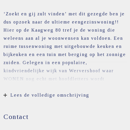
‘Zoekt en gij zult vinden’ met dit gezegde ben je
dus opzoek naar de ultieme eengezinswoning!!
Hier op de Kaagweg 80 tref je de woning die
weleens aan al je woonwensen kan voldoen. Een
ruime tussenwoning met uitgebouwde keuken en
bijkeuken en een tuin met berging op het zonnige
zuiden. Gelegen in een populaire,
kindvriendelijke wijk van Wervershoof waar
WONEN nog echt met hoofdletters wordt
geschreven. De woning is van binnen en buiten
door de loop der jaren goed bijgehouden en
Lees de volledige omschrijving
verbeterd met o.a. kunststof kozijnen. Verder zijn
de sanitaire ruimten al verbouwd, zijn er in 2022
Contact
zonnepanelen geplaatst en in 2024 een
warmtepomp. Bij binnenkomst merk je al hoe