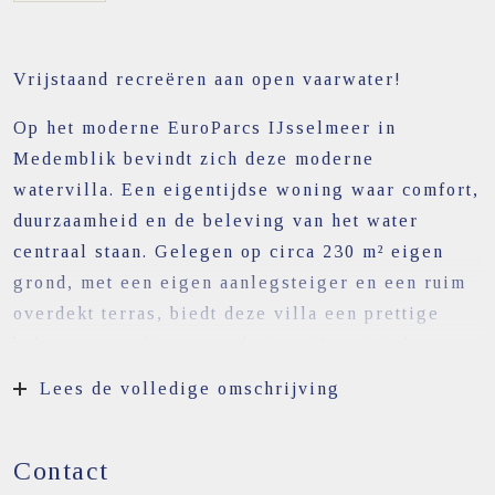
Vrijstaand recreëren aan open vaarwater!
Op het moderne EuroParcs IJsselmeer in
Medemblik bevindt zich deze moderne
watervilla. Een eigentijdse woning waar comfort,
duurzaamheid en de beleving van het water
centraal staan. Gelegen op circa 230 m² eigen
grond, met een eigen aanlegsteiger en een ruim
overdekt terras, biedt deze villa een prettige
balans tussen binnen en buiten. Het uitzicht over
het water en de directe verbinding met het
Lees de volledige omschrijving
IJsselmeer geven deze plek een bijzonder
karakter. De woning is volledig gasloos
Contact
uitgevoerd (energielabel A++). De afwerking is