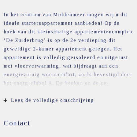
In het centrum van Middenmeer mogen wij u dit
ideale startersappartement aanbieden! Op de
hoek van dit kleinschalige appartementencomplex
‘De Zuiderbrug’ is op de 2e verdieping dit
geweldige 2-kamer appartement gelegen. Het
appartement is volledig geïsoleerd en uitgerust
met vloerverwarming, wat bijdraagt aan een
energiezuinig wooncomfort, zoals bevestigd door
het energielabel A. De keuken en de cv-
opstelling zijn beiden van bouwjaar 2010 en
recent in augustus 2024 is het schilderwerk van
Lees de volledige omschrijving
de entreezijde van het complex uitgevoerd,
waardoor het appartement in uitstekende staat
Contact
verkeert. De maandelijkse VvE-kosten bedragen
€ 91,28.