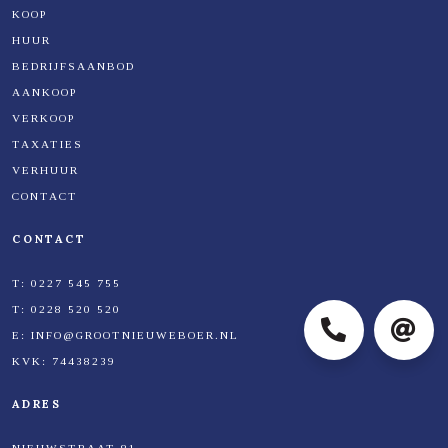
KOOP
HUUR
BEDRIJFSAANBOD
AANKOOP
VERKOOP
TAXATIES
VERHUUR
CONTACT
CONTACT
T:
0227 545 755
T:
0228 520 520
E:
INFO@GROOTNIEUWEBOER.NL
KVK:
74438239
0227
info@
ADRES