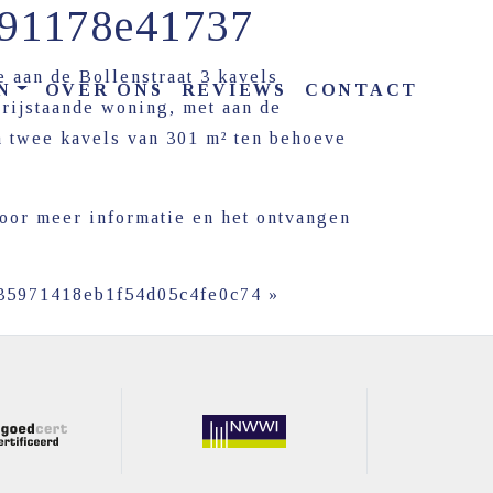
691178e41737
 aan de Bollenstraat 3 kavels
N
OVER ONS
REVIEWS
CONTACT
rijstaande woning, met aan de
n twee kavels van 301 m² ten behoeve
voor meer informatie en het ontvangen
35971418eb1f54d05c4fe0c74
»