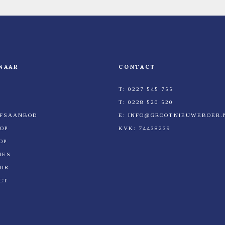
NAAR
CONTACT
T:
0227 545 755
T:
0228 520 520
JFSAANBOD
E:
INFO@GROOTNIEUWEBOER.
OP
KVK:
74438239
OP
IES
UR
CT