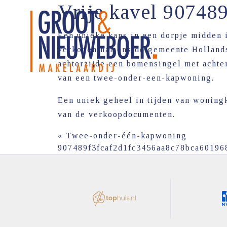
Vrije kavel 9074
Een unieke kans in een dorpje midden 
verkopen namens de gemeente Hollands 
achterzijde een bomensingel met achter
van een twee-onder-een-kapwoning.
Een uniek geheel in tijden van woning
van de verkoopdocumenten.
«
Twee-onder-één-kapwoning
907489f3fcaf2d1fc3456aa8c78bca60196