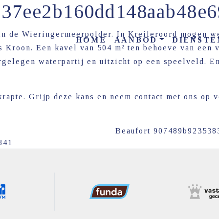
8937ee2b160dd148aab48e
in de Wieringermeerpolder. In Kreileroord mogen we
HOME
AANBOD
DIENSTE
Kroon. Een kavel van 504 m² ten behoeve van een v
gelegen waterpartij en uitzicht op een speelveld. E
krapte. Grijp deze kans en neem contact met ons op 
Beaufort 907489b923538
841