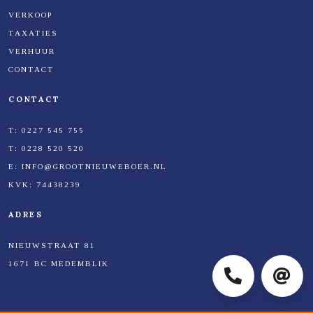
VERKOOP
TAXATIES
VERHUUR
CONTACT
CONTACT
T:
0227 545 755
T:
0228 520 520
E:
INFO@GROOTNIEUWEBOER.NL
KVK:
74438239
ADRES
NIEUWSTRAAT 81
1671 BC MEDEMBLIK