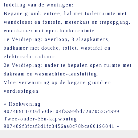
Indeling van de woningen:
Begane grond: entree, hal met toiletruimte met
wandcloset en fontein, meterkast en trapopgang,
woonkamer met open keukenruimte.
1e Verdieping: overloop, 3 slaapkamers,
badkamer met douche, toilet, wastafel en
elektrische radiator.
2e Verdieping: nader te bepalen open ruimte met
dakraam en wasmachine-aansluiting.
Vloerverwarming op de begane grond en
verdiepingen.
«
Hoekwoning
9074898108ad50de104f3399bd728705254399
Twee-onder-één-kapwoning
907489f3fcaf2d1fc3456aa8c78bca60196841
»